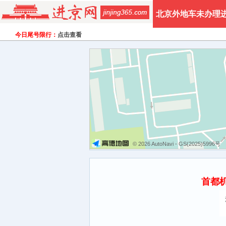
北京外地车未办理
今日尾号限行：
点击查看
© 2026 AutoNavi
- GS(2025)5996号
首都机