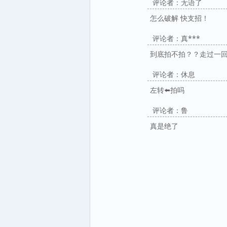
评论者：无语了
怎么破解 快支招！
评论者：真***
到底拍不拍？？走过一
评论者：休息
左转⬅️拍吗
评论者：鲁
真是绝了