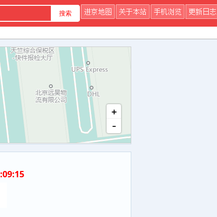
+
-
9:15